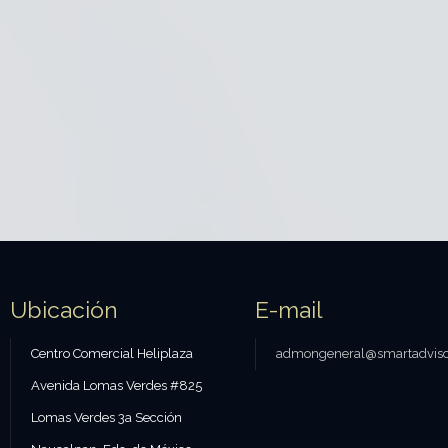
Ubicación
E-mail
Centro Comercial Heliplaza
admongeneral@smartadviso
Avenida Lomas Verdes #825
Lomas Verdes 3a Sección